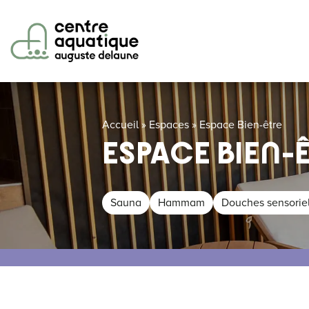
Accueil
»
Espaces
»
Espace Bien-être
ESPACE BIEN-
Sauna
Hammam
Douches sensoriel